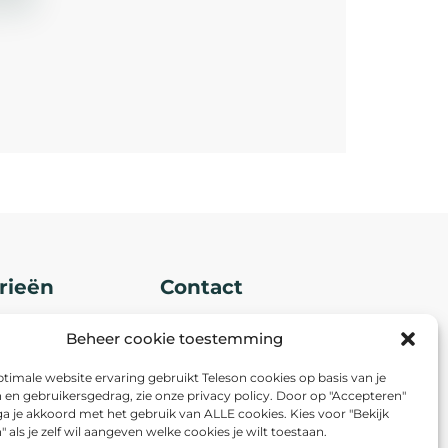
rieën
Contact
Nevadadreef 26
s
Beheer cookie toestemming
3565 CB Utrecht
+31 30 263 1000
timale website ervaring gebruikt Teleson cookies op basis van je
en gebruikersgedrag, zie onze privacy policy. Door op "Accepteren"
sales@teleson.nl
 ga je akkoord met het gebruik van ALLE cookies. Kies voor "Bekijk
Volg ons op LinkedIn
 als je zelf wil aangeven welke cookies je wilt toestaan.