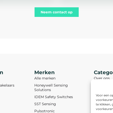
Neem contact op
en
Merken
Catego
Alle merken
Over ons
akelaars
Honeywell Sensing
Download
Solutions
Blogs
Voor een op
IDEM Safety Switches
Vacatures
voorkeuren 
SST Sensing
te klikken,
Contact
voorkeuren"
Pulsotronic