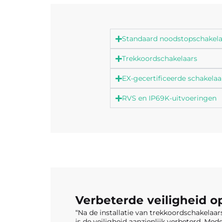
Standaard noodstopschakela
Trekkoordschakelaars
EX-gecertificeerde schakelaa
RVS en IP69K-uitvoeringen
Verbeterde veiligheid 
“Na de installatie van trekkoordschakelaa
is de veiligheid aanzienlijk verbeterd. Me