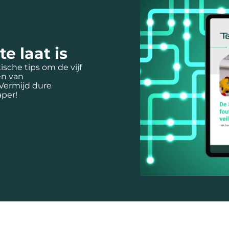
e laat is
sche tips om de vijf
en van
 Vermijd dure
aper!