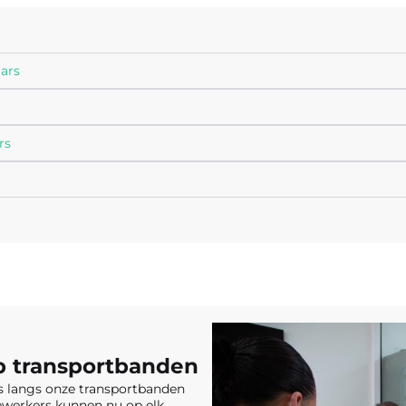
ars
rs
op transportbanden
rs langs onze transportbanden
dewerkers kunnen nu op elk