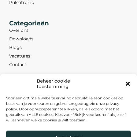
Pulsotronic
Categorieën
Over ons
Downloads
Blogs
Vacatures
Contact
Beheer cookie
Contact
toestemming
Nevadadreef 26
Voor een optimale website ervaring gebruikt Teleson cookies op
basis van je voorkeuren en gebruikersgedrag, zie onze privacy
3565 CB Utrecht
policy. Door op "Accepteren" te klikken, ga je akkoord met het
+31 30 263 1000
gebruik van ALLE cookies. Kies voor "Bekijk voorkeuren" als je zelf
wil aangeven welke cookies je wilt toestaan.
sales@teleson.nl
Volg ons op LinkedIn
Nieuwsbrief