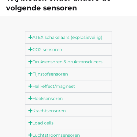
volgende sensoren
ATEX schakelaars (explosieveilig)
CO2 sensoren
Druksensoren & druktransducers
Fijnstofsensoren
Hall-effect/magneet
Hoeksensoren
Krachtsensoren
Load cells
Luchtstroomsensoren