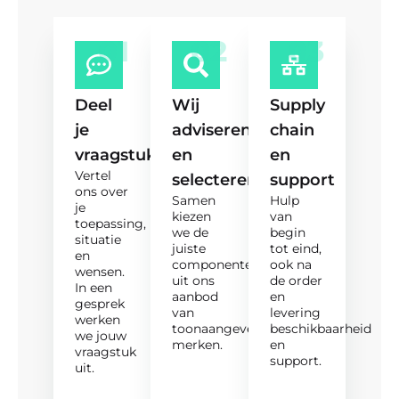
01
02
03
Deel
Wij
Supply
je
adviseren
chain
vraagstuk
en
en
Vertel
selecteren
support
ons over
Samen
Hulp
je
kiezen
van
toepassing,
we de
begin
situatie
juiste
tot eind,
en
componenten
ook na
wensen.
uit ons
de order
In een
aanbod
en
gesprek
van
levering
werken
toonaangevende
beschikbaarheid
we jouw
merken.
en
vraagstuk
support.
uit.