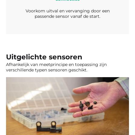
Voorkom uitval en vervanging door een
passende sensor vanaf de start.
Uitgelichte sensoren
Afhankelijk van meetprincipe en toepassing zijn
verschillende typen sensoren geschikt.
Een uitgebreid leveringspakket board mount
druksensoren van 0 tot 10 bar, waaronder de meest
nauwkeurige druksensoren wereldwijd. Daarnaast
ook interessante druktransducers tot 70 bar.