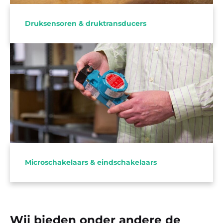
Druksensoren & druktransducers
Met Honeywell MICROSWITCH™ een veelzijdig
leveringspakket betrouwbare microschakelaars en
eindschakelaars voor veeleisende toepassingen.
Microschakelaars & eindschakelaars
Wij bieden onder andere de