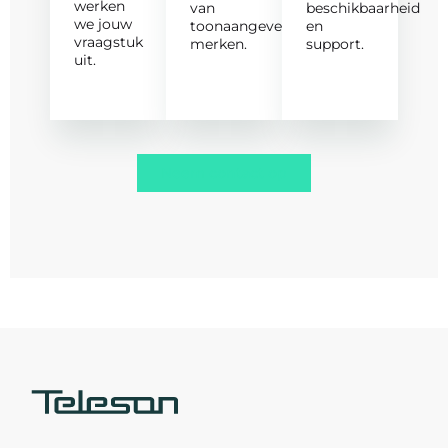
werken
van
beschikbaarheid
we jouw
toonaangevende
en
vraagstuk
merken.
support.
uit.
Neem contact op