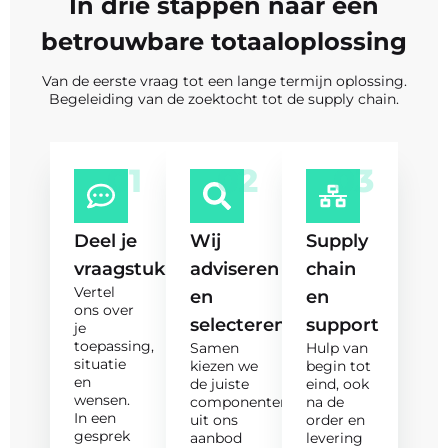
In drie stappen naar een
betrouwbare totaaloplossing
Van de eerste vraag tot een lange termijn oplossing.
Begeleiding van de zoektocht tot de supply chain.
01
02
03
Deel je
Wij
Supply
vraagstuk
adviseren
chain
Vertel
en
en
ons over
selecteren
support
je
toepassing,
Samen
Hulp van
situatie
kiezen we
begin tot
en
de juiste
eind, ook
wensen.
componenten
na de
In een
uit ons
order en
gesprek
aanbod
levering