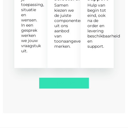
toepassing,
Samen
Hulp van
situatie
kiezen we
begin tot
en
de juiste
eind, ook
wensen.
componenten
na de
In een
uit ons
order en
gesprek
aanbod
levering
werken
van
beschikbaarheid
we jouw
toonaangevende
en
vraagstuk
merken.
support.
uit.
Neem contact op