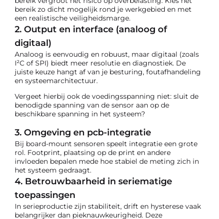
bereik vergroot het risico op overbelasting. Kies het
bereik zo dicht mogelijk rond je werkgebied en met
een realistische veiligheidsmarge.
2. Output en interface (analoog of
digitaal)
Analoog is eenvoudig en robuust, maar digitaal (zoals
I²C of SPI) biedt meer resolutie en diagnostiek. De
juiste keuze hangt af van je besturing, foutafhandeling
en systeemarchitectuur.
Vergeet hierbij ook de voedingsspanning niet: sluit de
benodigde spanning van de sensor aan op de
beschikbare spanning in het systeem?
3. Omgeving en pcb-integratie
Bij board-mount sensoren speelt integratie een grote
rol. Footprint, plaatsing op de print en andere
invloeden bepalen mede hoe stabiel de meting zich in
het systeem gedraagt.
4. Betrouwbaarheid in seriematige
toepassingen
In serieproductie zijn stabiliteit, drift en hysterese vaak
belangrijker dan pieknauwkeurigheid. Deze