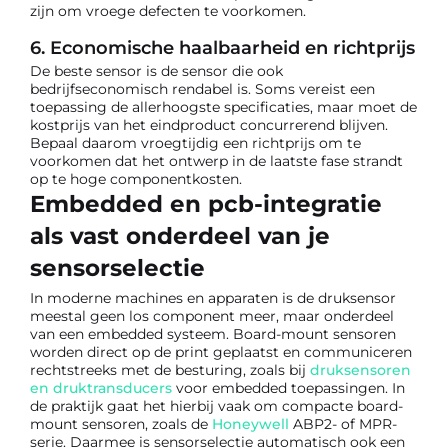
zijn om vroege defecten te voorkomen.
6. Economische haalbaarheid en richtprijs
De beste sensor is de sensor die ook
bedrijfseconomisch rendabel is. Soms vereist een
toepassing de allerhoogste specificaties, maar moet de
kostprijs van het eindproduct concurrerend blijven.
Bepaal daarom vroegtijdig een richtprijs om te
voorkomen dat het ontwerp in de laatste fase strandt
op te hoge componentkosten.
Embedded en pcb-integratie
als vast onderdeel van je
sensorselectie
In moderne machines en apparaten is de druksensor
meestal geen los component meer, maar onderdeel
van een embedded systeem. Board-mount sensoren
worden direct op de print geplaatst en communiceren
rechtstreeks met de besturing, zoals bij
druksensoren
en druktransducers
voor embedded toepassingen. In
de praktijk gaat het hierbij vaak om compacte board-
mount sensoren, zoals de
Honeywell
ABP2- of MPR-
serie. Daarmee is sensorselectie automatisch ook een