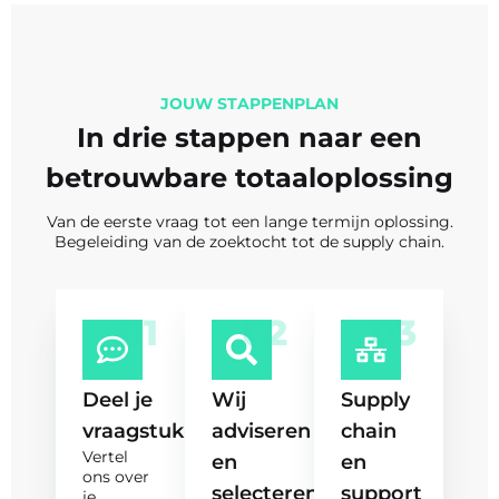
JOUW STAPPENPLAN
In drie stappen naar een
betrouwbare totaaloplossing
Van de eerste vraag tot een lange termijn oplossing.
Begeleiding van de zoektocht tot de supply chain.
01
02
03
Deel je
Wij
Supply
vraagstuk
adviseren
chain
Vertel
en
en
ons over
selecteren
support
je