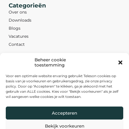
Categorieën
Over ons
Downloads
Blogs
Vacatures
Contact
Beheer cookie
Contact
toestemming
Nevadadreef 26
Voor een optimale website ervaring gebruikt Teleson cookies op
basis van je voorkeuren en gebruikersgedrag, zie onze privacy
3565 CB Utrecht
policy. Door op "Accepteren" te klikken, ga je akkoord met het
+31 30 263 1000
gebruik van ALLE cookies. Kies voor "Bekijk voorkeuren" als je zelf
wil aangeven welke cookies je wilt toestaan.
sales@teleson.nl
Volg ons op LinkedIn
Nieuwsbrief
Accepteren
Bekijk voorkeuren