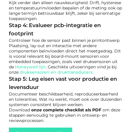
Kijk verder dan alleen nauwkeurigheid. Drift, hysterese
en temperatuurinvloeden bepalen of de meting ook op
lange termijn betrouwbaar blijft, zeker bij seriematige
toepassingen.
Stap 4: Evalueer pcb-integratie en
footprint
Controleer hoe de sensor past binnen je printontwerp.
Plaatsing, lay-out en interactie met andere
componenten beïnvloeden direct het meetgedrag. Dit
is vooral relevant bij board-mount sensoren voor
embedded toepassingen, zoals veel druksensoren uit
de
Honeywell-lijn
. Geschikte uitvoeringen vind je bij
onze
druksensoren en druktransducers.
Stap 5: Leg eisen vast voor productie en
levensduur
Documenteer beschikbaarheid, reproduceerbaarheid
en toleranties. Wat nu werkt, moet ook over duizenden
systemen consistent blijven werken.
Download
onze complete checklist
als PDF
om deze
stappen eenvoudig te gebruiken in ontwerp- en
reviewprocessen.